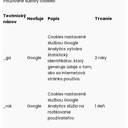
Používané súbory cookies:
Technický
Hosťuje
Popis
Trvanie
názov
Cookies nastavené
službou Google
Analytics vytvára
štatistický
_ga
Google
2 roky
identifikátor, ktorý
generuje údaje o tom,
ako sa internetová
stránka používa.
Cookies nastavené
službou Google
_rok
Google
Analytics slúžia na
1 deň
rozlišovanie
používateľov.