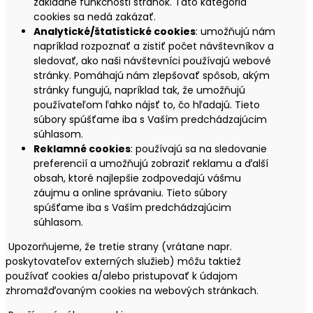
základné funkčnosti stránok. Táto kategória
cookies sa nedá zakázať.
Analytické/štatistické cookies
: umožňujú nám
napríklad rozpoznať a zistiť počet návštevníkov a
sledovať, ako naši návštevníci používajú webové
stránky. Pomáhajú nám zlepšovať spôsob, akým
stránky fungujú, napríklad tak, že umožňujú
používateľom ľahko nájsť to, čo hľadajú. Tieto
súbory spúšťame iba s Vaším predchádzajúcim
súhlasom.
Reklamné cookies
: používajú sa na sledovanie
preferencií a umožňujú zobraziť reklamu a ďalší
obsah, ktoré najlepšie zodpovedajú vášmu
záujmu a online správaniu. Tieto súbory
spúšťame iba s Vaším predchádzajúcim
súhlasom.
Upozorňujeme, že tretie strany (vrátane napr.
poskytovateľov externých služieb) môžu taktiež
používať cookies a/alebo pristupovať k údajom
zhromažďovaným cookies na webových stránkach.