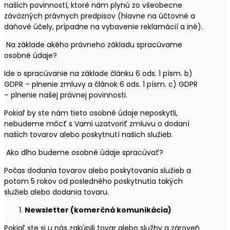
našich povinností, ktoré nám plynú zo všeobecne
záväzných právnych predpisov (hlavne na účtovné a
daňové účely, prípadne na vybavenie reklamácií a iné).
Na základe akého právneho základu spracúvame
osobné údaje?
Ide o spracúvanie na základe článku 6 ods. 1 písm. b)
GDPR – plnenie zmluvy a článok 6 ods. 1 písm. c) GDPR
– plnenie našej právnej povinnosti.
Pokiaľ by ste nám tieto osobné údaje neposkytli,
nebudeme môcť s Vami uzatvoriť zmluvu o dodaní
našich tovarov alebo poskytnutí našich služieb.
Ako dlho budeme osobné údaje spracúvať?
Počas dodania tovarov alebo poskytovania služieb a
potom 5 rokov od posledného poskytnutia takých
služieb alebo dodania tovaru.
Newsletter (komerčná komunikácia)
Pokiaľ ste si u nás zakúpili tovar alebo služby a zároveň