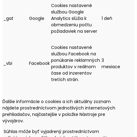
Cookies nastavené
službou Google
_gat
Google
Analytics slúžia k
1 deň
obmedzeniu počtu
požiadaviek na server
Cookies nastavené
službou Facebook na
ponúkanie reklamných
3
_vbi
Facebook
produktov v reálnom
mesiace
čase od inzerentov
tretích strán.
Ďalšie informácie o cookies a ich aktuálny zoznam
nájdete prostredníctvom jednotlivých internetových
prehliadačov, najčastejšie v položke Nástroje pre
vývojárov.
Súhlas môže byť vyjadrený prostredníctvom