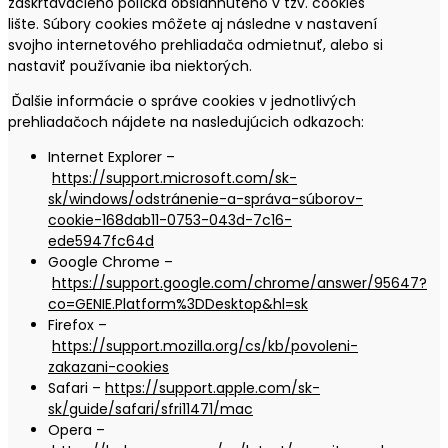
zaškrtávacieho políčka obsiahnutého v tzv. cookies
lište. Súbory cookies môžete aj následne v nastavení
svojho internetového prehliadača odmietnuť, alebo si
nastaviť používanie iba niektorých.
Ďalšie informácie o správe cookies v jednotlivých
prehliadačoch nájdete na nasledujúcich odkazoch:
Internet Explorer –
https://support.microsoft.com/sk-
sk/windows/odstránenie-a-správa-súborov-
cookie-168dab11-0753-043d-7c16-
ede5947fc64d
Google Chrome –
https://support.google.com/chrome/answer/95647?
co=GENIE.Platform%3DDesktop&hl=sk
Firefox –
https://support.mozilla.org/cs/kb/povoleni-
zakazani-cookies
Safari –
https://support.apple.com/sk-
sk/guide/safari/sfri11471/mac
Opera –