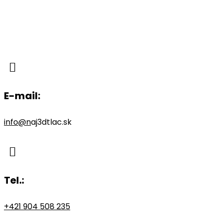

E-mail:
info@n
aj3dtlac.sk

Tel.:
+421 904 508 235