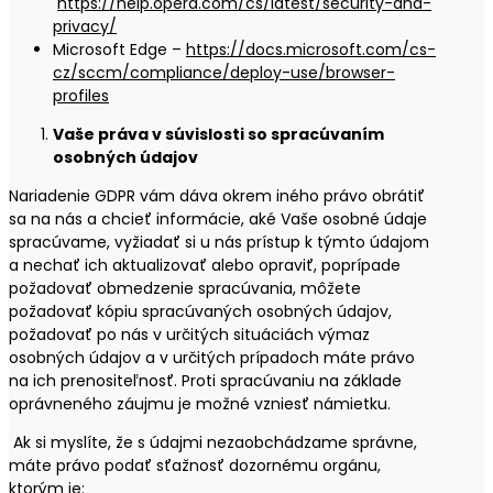
https://help.opera.com/cs/latest/security-and-
privacy/
Microsoft Edge –
https://docs.microsoft.com/cs-
cz/sccm/compliance/deploy-use/browser-
profiles
Vaše práva v súvislosti so spracúvaním
osobných údajov
Nariadenie GDPR vám dáva okrem iného právo obrátiť
sa na nás a chcieť informácie, aké Vaše osobné údaje
spracúvame, vyžiadať si u nás prístup k týmto údajom
a nechať ich aktualizovať alebo opraviť, poprípade
požadovať obmedzenie spracúvania, môžete
požadovať kópiu spracúvaných osobných údajov,
požadovať po nás v určitých situáciách výmaz
osobných údajov a v určitých prípadoch máte právo
na ich prenositeľnosť. Proti spracúvaniu na základe
oprávneného záujmu je možné vzniesť námietku.
Ak si myslíte, že s údajmi nezaobchádzame správne,
máte právo podať sťažnosť dozornému orgánu,
ktorým je: