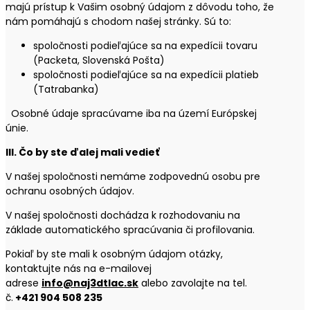
majú prístup k Vašim osobný údajom z dôvodu toho, že
nám pomáhajú s chodom našej stránky. Sú to:
spoločnosti podieľajúce sa na expedícii tovaru
(Packeta, Slovenská Pošta)
spoločnosti podieľajúce sa na expedícii platieb
(Tatrabanka)
Osobné údaje spracúvame iba na území Európskej
únie.
III. Čo by ste ďalej mali vedieť
V našej spoločnosti nemáme zodpovednú osobu pre
ochranu osobných údajov.
V našej spoločnosti dochádza k rozhodovaniu na
základe automatického spracúvania či profilovania.
Pokiaľ by ste mali k osobným údajom otázky,
kontaktujte nás na e-mailovej
adrese
info@naj3dtlac.sk
alebo zavolajte na tel.
č.
+421 904 508 235