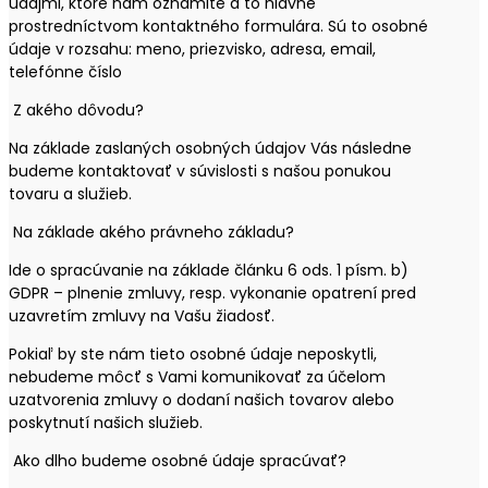
údajmi, ktoré nám oznámite a to hlavne
prostredníctvom kontaktného formulára. Sú to osobné
údaje v rozsahu: meno, priezvisko, adresa, email,
telefónne číslo
Z akého dôvodu?
Na základe zaslaných osobných údajov Vás následne
budeme kontaktovať v súvislosti s našou ponukou
tovaru a služieb.
Na základe akého právneho základu?
Ide o spracúvanie na základe článku 6 ods. 1 písm. b)
GDPR – plnenie zmluvy, resp. vykonanie opatrení pred
uzavretím zmluvy na Vašu žiadosť.
Pokiaľ by ste nám tieto osobné údaje neposkytli,
nebudeme môcť s Vami komunikovať za účelom
uzatvorenia zmluvy o dodaní našich tovarov alebo
poskytnutí našich služieb.
Ako dlho budeme osobné údaje spracúvať?