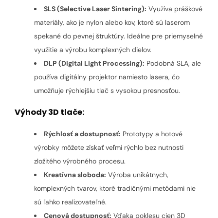
SLS (Selective Laser Sintering):
Využíva práškové
materiály, ako je nylon alebo kov, ktoré sú laserom
spekané do pevnej štruktúry. Ideálne pre priemyselné
využitie a výrobu komplexných dielov.
DLP (Digital Light Processing):
Podobná SLA, ale
používa digitálny projektor namiesto lasera, čo
umožňuje rýchlejšiu tlač s vysokou presnosťou.
Výhody 3D tlače:
Rýchlosť a dostupnosť:
Prototypy a hotové
výrobky môžete získať veľmi rýchlo bez nutnosti
zložitého výrobného procesu.
Kreatívna sloboda:
Výroba unikátnych,
komplexných tvarov, ktoré tradičnými metódami nie
sú ľahko realizovateľné.
Cenová dostupnosť:
Vďaka poklesu cien 3D