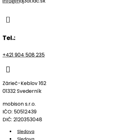
info@n
aj3dtlac.sk

Tel.:
+421 904 508 235

Zárieč-Keblov 162
01332 Svederník
mobison s.r.o.
IČO: 50512439
DIČ: 2120353048
Sledova
Sledova