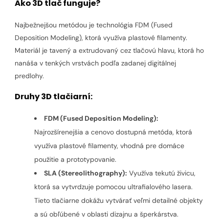
Ako 3D tlač funguje?
Najbežnejšou metódou je technológia FDM (Fused
Deposition Modeling), ktorá využíva plastové filamenty.
Materiál je tavený a extrudovaný cez tlačovú hlavu, ktorá ho
nanáša v tenkých vrstvách podľa zadanej digitálnej
predlohy.
Druhy 3D tlačiarní:
FDM (Fused Deposition Modeling):
Najrozšírenejšia a cenovo dostupná metóda, ktorá
využíva plastové filamenty, vhodná pre domáce
použitie a prototypovanie.
SLA (Stereolithography):
Využíva tekutú živicu,
ktorá sa vytvrdzuje pomocou ultrafialového lasera.
Tieto tlačiarne dokážu vytvárať veľmi detailné objekty
a sú obľúbené v oblasti dizajnu a šperkárstva.