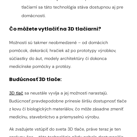
tlačiarní sa táto technológia stáva dostupnou aj pre
domácnosti.
Čo môžete vytlačiť na 3D tlačiarni?
Možnosti sú takmer neobmedzené – od domácich
pomôcok, dekorácií, hračiek až po prototypy výrobkov,
súčiastky do áut, modely architektúry či dokonca
medicínske pomôcky a protézy.
Budúcnosť 3D tlače:
3D tlač
sa neustále vyvíja a jej možnosti narastajú.
Budúcnosť pravdepodobne prinesie širšiu dostupnosť tlače
z kovu či biologických materiálov, čo môže zásadne zmeniť
medicínu, stavebníctvo a priemyselnú výrobu.
Ak zvažujete vstúpiť do sveta 3D tlače, práve teraz je ten
správny čas – táto technológia nikdy nebola dostupnejšia