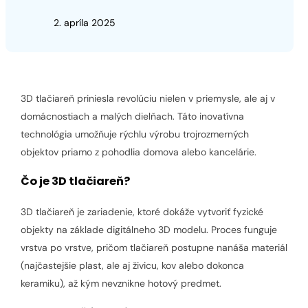
2. apríla 2025
3D tlačiareň priniesla revolúciu nielen v priemysle, ale aj v
domácnostiach a malých dielňach. Táto inovatívna
technológia umožňuje rýchlu výrobu trojrozmerných
objektov priamo z pohodlia domova alebo kancelárie.
Čo je 3D tlačiareň?
3D tlačiareň je zariadenie, ktoré dokáže vytvoriť fyzické
objekty na základe digitálneho 3D modelu. Proces funguje
vrstva po vrstve, pričom tlačiareň postupne nanáša materiál
(najčastejšie plast, ale aj živicu, kov alebo dokonca
keramiku), až kým nevznikne hotový predmet.